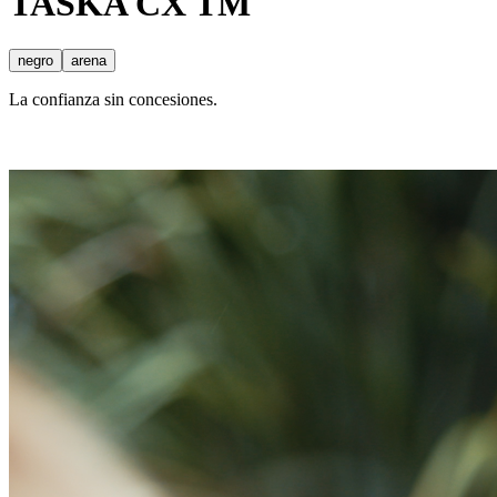
TASKA
CX
TM
negro
arena
La confianza sin concesiones.