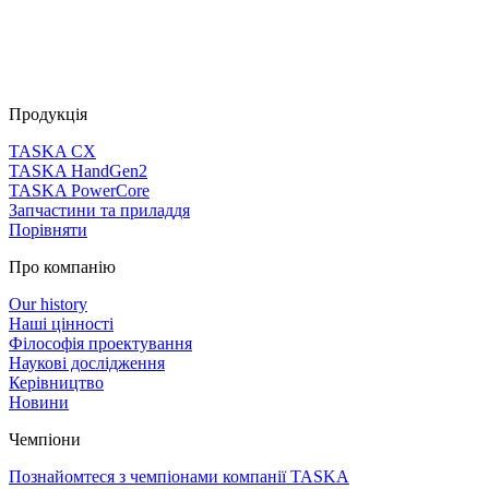
Продукція
TASKA CX
TASKA HandGen2
TASKA PowerCore
Запчастини та приладдя
Порівняти
Про компанію
Our history
Наші цінності
Філософія проектування
Наукові дослідження
Керівництво
Новини
Чемпіони
Познайомтеся з чемпіонами компанії TASKA